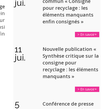
jui.
commun «
Consigne
ge
pour recyclage : les
ein
éléments manquants
our
enfin consignés
»
nsi
fin
> En savoir+
11
Nouvelle publication «
jui.
Synthèse critique sur la
consigne pour
recyclage : les éléments
manquants »
> En savoir+
5
Conférence de presse