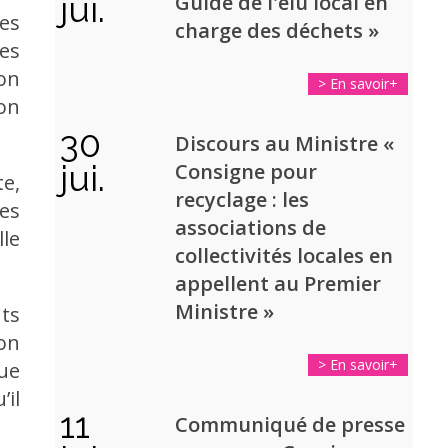
jui.
Guide de l'élu local en
ces
charge des déchets
»
ces
on
> En savoir+
ion
30
Discours au Ministre «
jui.
Consigne pour
te,
recyclage : les
ues
associations de
le
collectivités locales en
appellent au Premier
Ministre
»
nts
ion
> En savoir+
ue
’il
11
Communiqué de presse