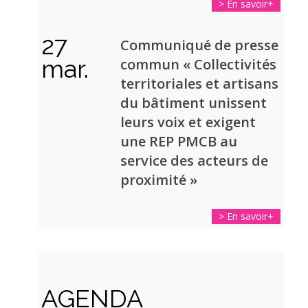
> En savoir+
27
Communiqué de presse
mar.
commun « Collectivités
territoriales et artisans
du bâtiment unissent
leurs voix et exigent
une REP PMCB au
service des acteurs de
proximité »
> En savoir+
Année
Mois
Mois
Année
précédente
précédent
suivant
suivante
AGENDA