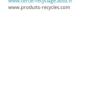
www.cercle-recyclage.asso.fr
www.produits-recycles.com