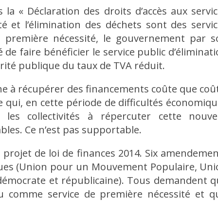
a « Déclaration des droits d’accès aux servi
té et l’élimination des déchets sont des servi
de première nécessité, le gouvernement par s
 de faire bénéficier le service public d’éliminat
brité publique du taux de TVA réduit.
he à récupérer des financements coûte que coû
le qui, en cette période de difficultés économiq
 les collectivités à répercuter cette nouvel
les. Ce n’est pas supportable.
 projet de loi de finances 2014. Six amendeme
iques (Union pour un Mouvement Populaire, Un
démocrate et républicaine). Tous demandent q
nu comme service de première nécessité et qu