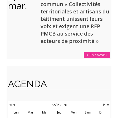
mar.
commun « Collectivités
territoriales et artisans du
bâtiment unissent leurs
voix et exigent une REP
PMCB au service des
acteurs de proximité »
> En savoir+
Année
Mois
Mois
Année
précédente
précédent
suivant
suivante
AGENDA
Août 2026
Lun
Mar
Mer
Jeu
Ven
Sam
Dim